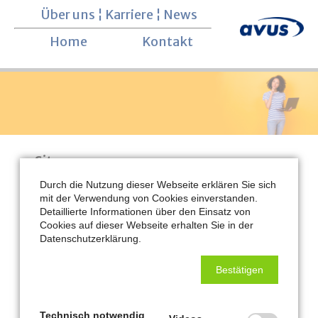
Über uns
¦
Karriere
¦
News
Navigation überspringen
Home
Kontakt
Sitemap
Durch die Nutzung dieser Webseite erklären Sie sich
RFID für alle Branchen
mit der Verwendung von Cookies einverstanden.
Intralogistik
Detaillierte Informationen über den Einsatz von
Inventarisierung
Cookies auf dieser Webseite erhalten Sie in der
Kommissionierung
Datenschutzerklärung.
Tracking & Tracing
Transportlogistik
Bestätigen
Gastronomie
Dienstleistungen
Software-Entwicklung
Technisch notwendig