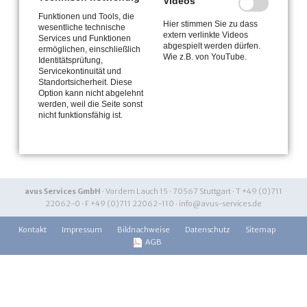
Videos
Systemintegration
Funktionen und Tools, die
Hier stimmen Sie zu dass
wesentliche technische
Home
extern verlinkte Videos
Services und Funktionen
abgespielt werden dürfen.
ermöglichen, einschließlich
Wie z.B. von YouTube.
News
Identitätsprüfung,
Aktuelles
Servicekontinuität und
Standortsicherheit. Diese
Option kann nicht abgelehnt
Menü (rechts oben)
werden, weil die Seite sonst
Über uns
nicht funktionsfähig ist.
Kontakt
Karriere
avus Services GmbH
· Vor dem Lauch 15 · 70567 Stuttgart · T +49 (0)711
22062-0 · F +49 (0)711 22062-110 ·
info@avus-services.de
Kontakt
Impressum
Bildnachweise
Datenschutz
Sitemap
AGB