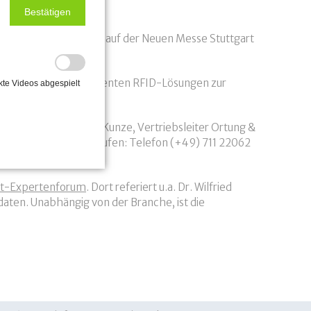
Bestätigen
essmanagement LogiMAT auf der Neuen Messe Stuttgart
ng? Oder unsere effizienten RFID-Lösungen zur
kte Videos abgespielt
Services, und Lukas Kunze, Vertriebsleiter Ortung &
einbaren. Einfach anrufen: Telefon (+49) 711 22062
t-Expertenforum
. Dort referiert u.a. Dr. Wilfried
ten. Unabhängig von der Branche, ist die