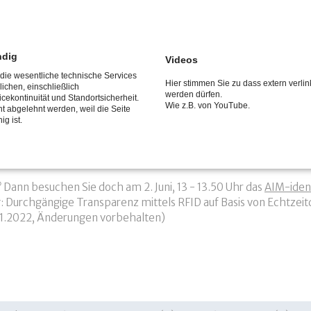
 internationalen Fachmesse für Intralogistik-Lösungen und Proz
ndustrieverbands AIM e.V. in
Halle 4, Stand D05
.
ndig
Videos
 die wesentliche technische Services
Manschette: das ideale Wearable zur handfreien Kommissionieru
Hier stimmen Sie zu dass extern verlin
ichen, einschließlich
werden dürfen.
hen im Einsatz sind?
icekontinuität und Standortsicherheit.
Wie z.B. von YouTube.
t abgelehnt werden, weil die Seite
ig ist.
usch bei uns vorbei: Dr. Wilfried Weiss, Geschäftsführer avus 
Gerne können Sie bereits im Vorfeld der Messe einen Termin ver
? Dann besuchen Sie doch am 2. Juni, 13 - 13.50 Uhr das
AIM-iden
urchgängige Transparenz mittels RFID auf Basis von Echtzeitda
.01.2022, Änderungen vorbehalten)