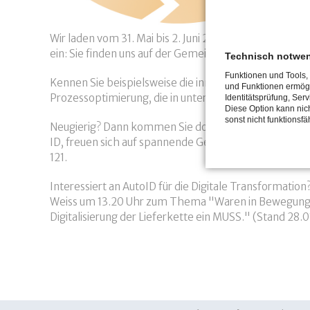
Wir laden vom 31. Mai bis 2. Juni 2022 herzlich zur
ein: Sie finden uns auf der Gemeinschaftsfläche des I
Technisch notwe
Funktionen und Tools,
Kennen Sie beispielsweise die innovative avus RFID-
und Funktionen ermögl
Prozessoptimierung, die in unterschiedlichsten Branc
Identitätsprüfung, Serv
Diese Option kann nich
sonst nicht funktionsfäh
Neugierig? Dann kommen Sie doch zum anregenden Austa
ID, freuen sich auf spannende Gespräche mit Ihnen. 
121.
Interessiert an AutoID für die Digitale Transformation
Weiss um 13.20 Uhr zum Thema "Waren in Bewegung: D
Digitalisierung der Lieferkette ein MUSS." (Stand 28