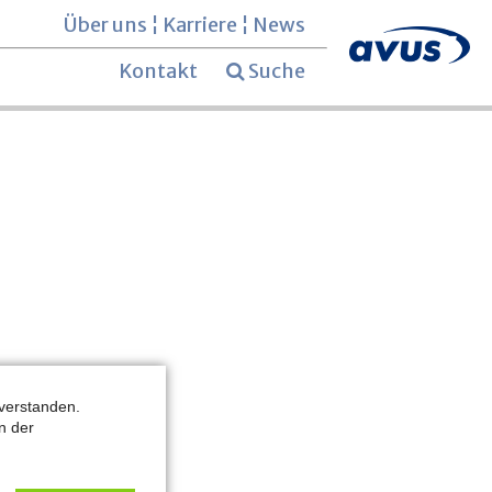
Über uns
¦
Karriere
¦
News
Kontakt
Suche
verstanden.
n der