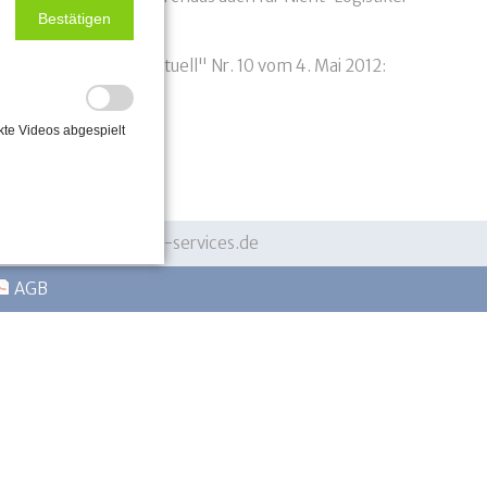
Bestätigen
Seite 7 der "trans aktuell" Nr. 10 vom 4. Mai 2012:
kte Videos abgespielt
 22062-110 ·
info@avus-services.de
AGB