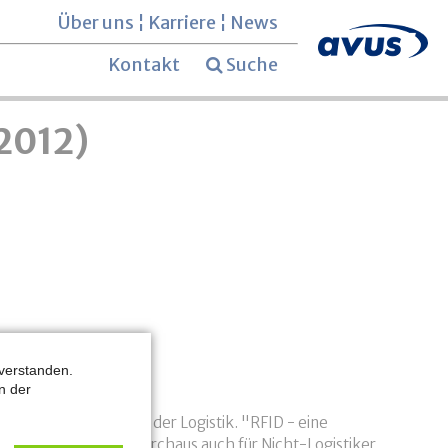
Über uns
¦
Karriere
¦
News
Kontakt
Suche
/2012)
verstanden.
n der
eranstaltung zum Tag der Logistik. "RFID - eine
 Präsentation, die durchaus auch für Nicht-Logistiker