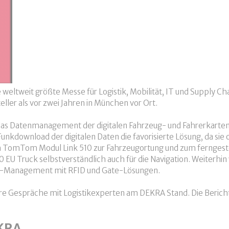
e weltweit größte Messe für Logistik, Mobilität, IT und Supply
er als vor zwei Jahren in München vor Ort.
as Datenmanagement der digitalen Fahrzeug- und Fahrerkartend
kdownload der digitalen Daten die favorisierte Lösung, da sie o
m TomTom Modul Link 510 zur Fahrzeugortung und zum ferngeste
U Truck selbstverständlich auch für die Navigation. Weiterhin
n-Management mit RFID und Gate-Lösungen.
re Gespräche mit Logistikexperten am DEKRA Stand. Die Berichte
EKRA