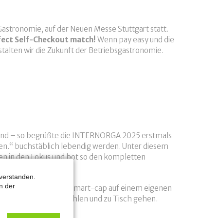
astronomie, auf der Neuen Messe Stuttgart statt.
fect Self-Checkout match!
Wenn pay easy und die
stalten wir die Zukunft der Betriebsgastronomie.
und – so begrüßte die INTERNORGA 2025 erstmals
nen.“ buchstäblich lebendig werden. Unter diesem
n in den Fokus und bot so den kompletten
verstanden.
n der
neuesten Variante von smart-cap auf einem eigenen
fen, automatisch bezahlen und zu Tisch gehen.