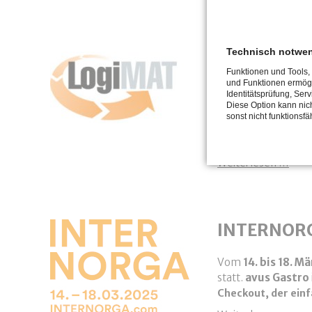
Technisch notwe
avus trifft
Funktionen und Tools,
und Funktionen ermögl
Stuttgart 14.03.
Identitätsprüfung, Serv
Diese Option kann nich
Publikumszuspruch.
sonst nicht funktionsfäh
vor Ort, 36,4 Proz
Fachbesuchern auf 
avus
Weiterlesen …
INTERNOR
Vom
14. bis 18. M
statt.
avus Gastro
Checkout, der einf