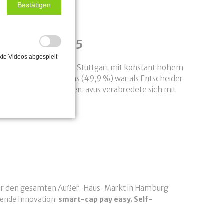
Bestätigen
r LogiMAT 2025
kte Videos abgespielt
 die LogiMAT 2025 in Stuttgart mit konstant hohem
ft des Fachpublikums (49,9 %) war als Entscheider
r Investitionsvorhaben. avus verabredete sich mit
 für den gesamten Außer-Haus-Markt in Hamburg
hende Innovation:
smart-cap pay easy. Self
-