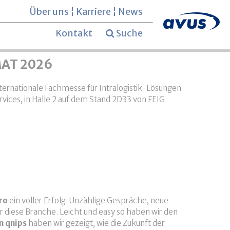
Über uns
¦
Karriere
¦
News
Kontakt
Suche
iMAT 2026
internationale Fachmesse für Intralogistik-Lösungen
ices, in Halle 2 auf dem Stand 2D33 von FEIG
ro
ein voller Erfolg: Unzählige Gespräche, neue
 diese Branche. Leicht und easy so haben wir den
n qnips
haben wir gezeigt, wie die Zukunft der