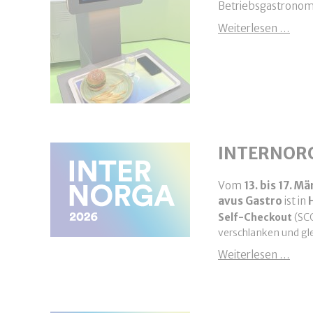
Betriebsgastronomie
Rück
Weiterlesen …
INTERNOR
Vom
13. bis 17. M
avus Gastro
ist in
Self
-Checkout
(SC
verschlanken und gl
INT
Weiterlesen …