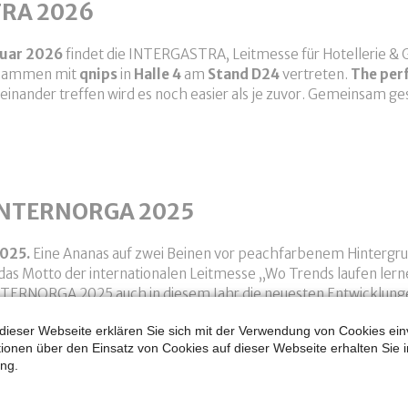
RA 2026
bruar 2026
findet die INTERGASTRA, Leitmesse für Hotellerie & G
usammen mit
qnips
in
Halle 4
am
Stand D24
vertreten.
The per
einander treffen wird es noch easier als je zuvor. Gemeinsam ge
ERGASTRA 2026
 INTERNORGA 2025
2025.
Eine Ananas auf zwei Beinen vor peachfarbenem Hintergr
ß das Motto der internationalen Leitmesse „Wo Trends laufen ler
NTERNORGA 2025 auch in diesem Jahr die neuesten Entwicklunge
on innovativen Konzepten bis hin zu wegweisenden Impulsen.
dieser Webseite erklären Sie sich mit der Verwendung von Cookies ein
ationen über den Einsatz von Cookies auf dieser Webseite erhalten Sie i
et's meet for the future" war avus Gastro dieses Jahr mit der 
ng.
en: Einfach Essen holen, an avus smart-cap pay easy vorbei lau
blick INTERNORGA 2025