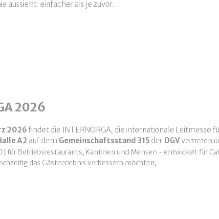
 aussieht: einfacher als je zuvor.
blick INTERGASTRA 2026
GA 2026
ärz 2026
findet die INTERNORGA, die internationale Leitmesse 
Halle A2
auf dem
Gemeinschaftsstand 315
der
DGV
vertreten u
O) für Betriebsrestaurants, Kantinen und Mensen - entwickelt für Ca
eichzeitig das Gästeerlebnis verbessern möchten,
ERNORGA 2026