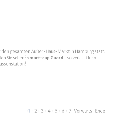
ür den gesamten Außer-Haus-Markt in Hamburg statt.
llen Sie sehen?
smart-cap Guard
- so verlässt kein
assenstation!
1
2
3
4
5
6
7
Vorwärts
Ende