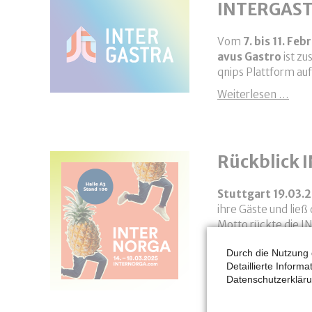
INTERGAST
Vom
7. bis 11. Fe
avus Gastro
ist z
qnips Plattform auf
INT
Weiterlesen …
Rückblick
Stuttgart 19.03.
ihre Gäste und lie
Motto rückte die I
Marktüberblick – v
Durch die Nutzung 
Detaillierte Inform
Unter dem Motto "L
Datenschutzerkläru
Messestand vertret
Rück
Weiterlesen …