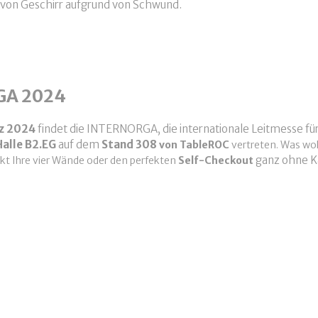
von Geschirr aufgrund von Schwund.
kblick INTERNORGA 2024
GA 2024
rz 2024
findet die INTERNORGA, die internationale Leitmesse f
Halle B2.EG
auf dem
Stand 308
von
TableROC
vertreten. Was wo
ganz ohne K
kt Ihre vier Wände oder den perfekten
Self-Checkout
ERNORGA 2024