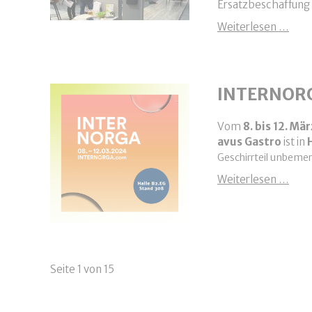
Ersatzbeschaffung 
Rüc
Weiterlesen …
INTERNOR
Vom
8. bis 12. Mä
avus Gastro
ist in
Geschirrteil unbemer
INT
Weiterlesen …
Seite 1 von 15