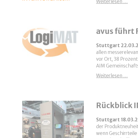
INT
Weiterlesen …
avus führt
Stuttgart 22.03
allen messereleva
vor Ort, 38 Prozen
AIM Gemeinschaftss
avus
Weiterlesen …
Rückblick
Stuttgart 18.03.
der Produktneuheit
wenn Geschirrteile