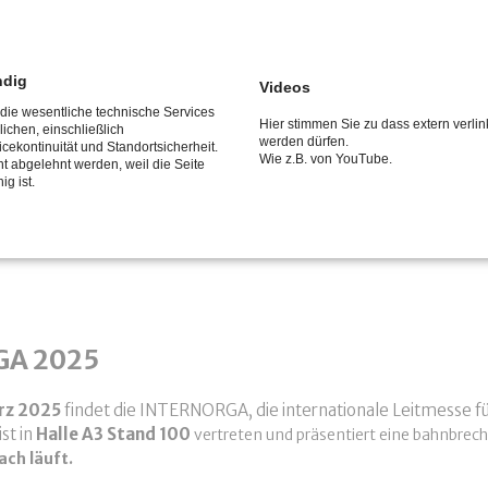
ndig
Videos
 Fachbesucher und Lieferanten auf de
 die wesentliche technische Services
Hier stimmen Sie zu dass extern verlin
ichen, einschließlich
werden dürfen.
2025
Nach drei spannenden und erfolgreichen Messetagen endet
icekontinuität und Standortsicherheit.
Wie z.B. von YouTube.
t abgelehnt werden, weil die Seite
 Insgesamt kamen 67.719 Fachbesucher (2024: 67.420). Die Häl
ig ist.
ent der Besucher informierten sich vor dem Hintergrund konkrete
dem Stand von FEIG Electronic.
 trifft Fachbesucher und Lieferanten auf der LogiMAT 2025
GA 2025
ärz 2025
findet die INTERNORGA, die internationale Leitmesse
ist in
Halle A3 Stand 100
vertreten und präsentiert eine bahnbrec
ach läuft.